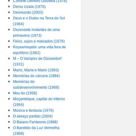
Coronel Delmiro Gouveia (1978)
Dersu Uzala (1975)
Desmundo (2003)
Deus e o Diabo na Terra do Sol
(1964)
Dezessete instantes de uma
primavera (1973)
Feios, sujos e malvados (1976)
Koyaanisqatsi: uma vida fora de
equilíbrio (1982)
M – O Vampiro de Düsseldorf
(1931)
Mario, Maria e Mario (1993)
Memórias do cárcere (1984)
Memórias do
subdesenvolvimento (1968)
Meu tio (1958)
Moçambique, capital do inferno
(1964)
Música e fantasia (1976)
O abraço partido (2004)
O Baiano Fantasma (1988)
O Bandido da Luz Vermelha
(1968)