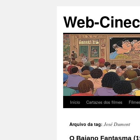
Pular
Web-Cinec
para
o
conteúdo
Início
Cartazes dos filmes
Filme
José Dumont
Arquivo da tag:
O Baiano Fantasma (1