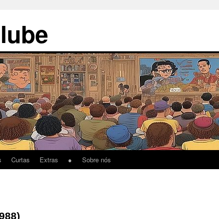
lube
s
Curtas
Extras
● Sobre nós
988)