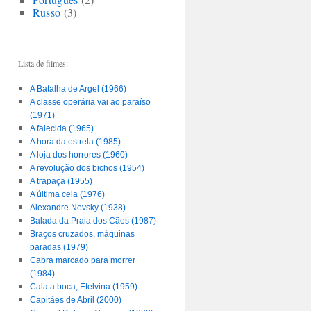
Russo
(3)
Lista de filmes:
A Batalha de Argel (1966)
A classe operária vai ao paraíso
(1971)
A falecida (1965)
A hora da estrela (1985)
A loja dos horrores (1960)
A revolução dos bichos (1954)
A trapaça (1955)
A última ceia (1976)
Alexandre Nevsky (1938)
Balada da Praia dos Cães (1987)
Braços cruzados, máquinas
paradas (1979)
Cabra marcado para morrer
(1984)
Cala a boca, Etelvina (1959)
Capitães de Abril (2000)