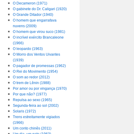
O Decameron (1971)
O gabinete do Dr. Caligari (1920)
O Grande Ditador (1940)
O homem que engarrafava
nuvens (2009)
O homem que virou suco (1981)
O incrível exército Brancaleone
(1966)
O leopardo (1963)
O Morro dos Ventos Uivantes
(1939)
O pagador de promessas (1962)
O Rei do Movimento (1954)
O som ao redor (2012)
O trem de Lênin (1988)
Por amor ou por vingança (1970)
Por que não? (1977)
Repulsa ao sexo (1965)
Segunda-feira ao sol (2002)
Solaris (1972)
Trens estreitamente vigiados
(1966)
Um conto chinês (2011)