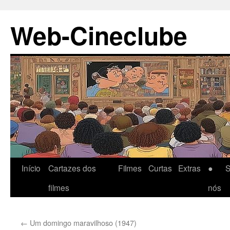
Pular
Web-Cineclube
para
o
conteúdo
Início
Cartazes dos
Filmes
Curtas
Extras
● S
filmes
nós
←
Um domingo maravilhoso (1947)