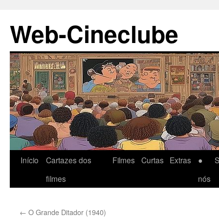
Pular
Web-Cineclube
para
o
conteúdo
Início
Cartazes dos
Filmes
Curtas
Extras
● S
filmes
nós
←
O Grande Ditador (1940)