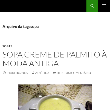
Pular
Pesquisar
Panela da Zezé
para
MENU
o
PRINCI
conteúdo
Arquivo da tag: sopa
SOPAS
SOPA CREME DE PALMITO À
MODA ANTIGA
31/JULHO/2009
ZEZÉ PINA
DEIXE UM COMENTÁRIO