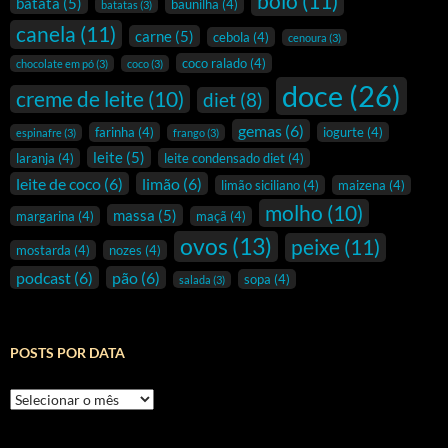
bolo
(11)
batata
(5)
baunilha
(4)
batatas
(3)
canela
(11)
carne
(5)
cebola
(4)
cenoura
(3)
coco ralado
(4)
chocolate em pó
(3)
coco
(3)
doce
(26)
creme de leite
(10)
diet
(8)
gemas
(6)
farinha
(4)
iogurte
(4)
espinafre
(3)
frango
(3)
leite
(5)
laranja
(4)
leite condensado diet
(4)
leite de coco
(6)
limão
(6)
limão siciliano
(4)
maizena
(4)
molho
(10)
massa
(5)
margarina
(4)
maçã
(4)
ovos
(13)
peixe
(11)
mostarda
(4)
nozes
(4)
podcast
(6)
pão
(6)
sopa
(4)
salada
(3)
POSTS POR DATA
Posts
por
data