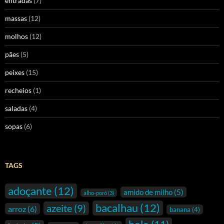
entradas
(7)
massas
(12)
molhos
(12)
pães
(5)
peixes
(15)
recheios
(1)
saladas
(4)
sopas
(6)
TAGS
adoçante
(12)
amido de milho
(5)
alho-poró
(3)
bacalhau
(12)
azeite
(9)
arroz
(6)
banana
(4)