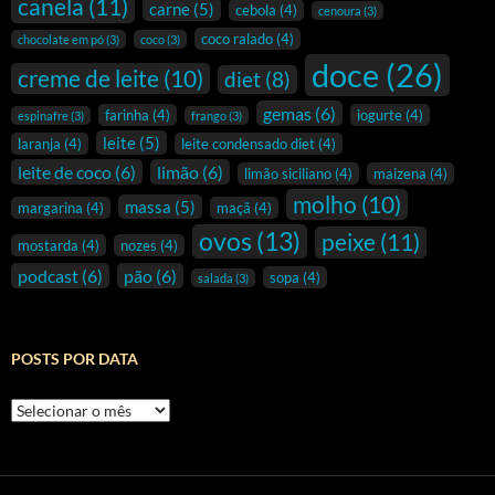
canela
(11)
carne
(5)
cebola
(4)
cenoura
(3)
coco ralado
(4)
chocolate em pó
(3)
coco
(3)
doce
(26)
creme de leite
(10)
diet
(8)
gemas
(6)
farinha
(4)
iogurte
(4)
espinafre
(3)
frango
(3)
leite
(5)
laranja
(4)
leite condensado diet
(4)
leite de coco
(6)
limão
(6)
limão siciliano
(4)
maizena
(4)
molho
(10)
massa
(5)
margarina
(4)
maçã
(4)
ovos
(13)
peixe
(11)
mostarda
(4)
nozes
(4)
podcast
(6)
pão
(6)
sopa
(4)
salada
(3)
POSTS POR DATA
Posts
por
data