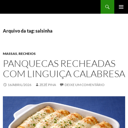
Pular
Pesquisar
Panela da Zezé
para
MENU
o
PRINCI
conteúdo
Arquivo da tag: salsinha
MASSAS
,
RECHEIOS
PANQUECAS RECHEADAS
COM LINGUIÇA CALABRESA
16/ABRIL/2026
ZEZÉ PINA
DEIXE UM COMENTÁRIO