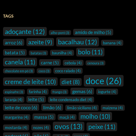
TAGS
adoçante
(12)
amido de milho
(5)
alho-poró
(3)
bacalhau
(12)
azeite
(9)
arroz
(6)
banana
(4)
bolo
(11)
batata
(5)
baunilha
(4)
batatas
(3)
canela
(11)
carne
(5)
cebola
(4)
cenoura
(3)
coco ralado
(4)
chocolate em pó
(3)
coco
(3)
doce
(26)
creme de leite
(10)
diet
(8)
gemas
(6)
farinha
(4)
iogurte
(4)
espinafre
(3)
frango
(3)
leite
(5)
laranja
(4)
leite condensado diet
(4)
leite de coco
(6)
limão
(6)
limão siciliano
(4)
maizena
(4)
molho
(10)
massa
(5)
margarina
(4)
maçã
(4)
ovos
(13)
peixe
(11)
mostarda
(4)
nozes
(4)
podcast
(6)
pão
(6)