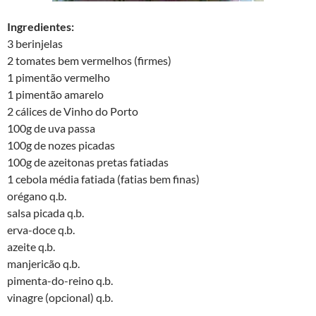
Ingredientes:
3 berinjelas
2 tomates bem vermelhos (firmes)
1 pimentão vermelho
1 pimentão amarelo
2 cálices de Vinho do Porto
100g de uva passa
100g de nozes picadas
100g de azeitonas pretas fatiadas
1 cebola média fatiada (fatias bem finas)
orégano q.b.
salsa picada q.b.
erva-doce q.b.
azeite q.b.
manjericão q.b.
pimenta-do-reino q.b.
vinagre (opcional) q.b.