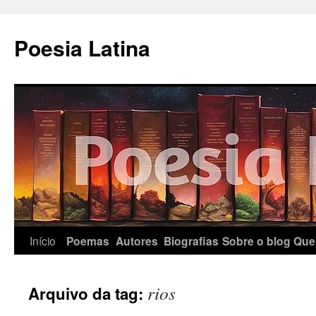
Pular
para
Poesia Latina
o
conteúdo
Início
Poemas
Autores
Biografias
Sobre o blog
Que
rios
Arquivo da tag: