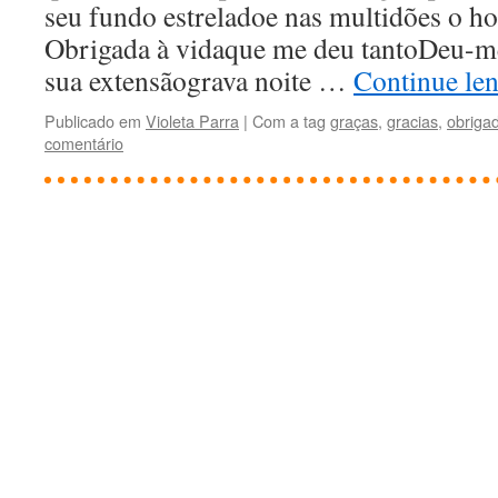
seu fundo estreladoe nas multidões o 
Obrigada à vidaque me deu tantoDeu-m
sua extensãograva noite …
Continue le
Publicado em
Violeta Parra
|
Com a tag
graças
,
gracias
,
obriga
comentário