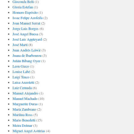
Gioconda Belli
(1)
Gloria Estefan
(1)
Homero Expósito
(1)
Issac Felipe Azofeifa
(2)
Joan Manuel Serrat
(2)
Jorge Luis Borges
(6)
José Angel Buesa
(3)
José Luis Appleyard
(2)
José Martí
(8)
Juan Andrés Leiwir
(3)
Juana de Ibarbourou
(3)
Julián Bibang Oyee
(1)
Leon Gieco
(1)
Louise Labé
(2)
Luigi Tenco
(1)
Luisa Anzoletti
(2)
Luiz Cernuda
(6)
Manuel Alejandro
(1)
Manuel Machado
(10)
Marguerite Duras
(1)
María Zambrano
(2)
Marilina Ross
(5)
Mario Benedetti
(15)
Meira Delmar
(3)
Miguel Angel Astúrias
(4)