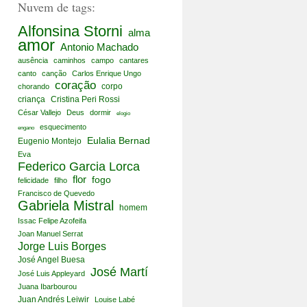
Nuvem de tags:
Alfonsina Storni
alma
amor
Antonio Machado
ausência
caminhos
campo
cantares
canto
canção
Carlos Enrique Ungo
coração
corpo
chorando
criança
Cristina Peri Rossi
César Vallejo
Deus
dormir
elogio
esquecimento
engano
Eulalia Bernad
Eugenio Montejo
Eva
Federico Garcia Lorca
flor
fogo
felicidade
filho
Francisco de Quevedo
Gabriela Mistral
homem
Issac Felipe Azofeifa
Joan Manuel Serrat
Jorge Luis Borges
José Angel Buesa
José Martí
José Luis Appleyard
Juana Ibarbourou
Juan Andrés Leiwir
Louise Labé