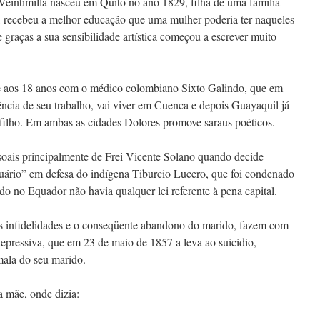
Veintimilla nasceu em Quito no ano 1829, filha de uma família
, recebeu a melhor educação que uma mulher poderia ter naqueles
 graças a sua sensibilidade artística começou a escrever muito
 aos 18 anos com o médico colombiano Sixto Galindo, que em
ncia de seu trabalho, vai viver em Cuenca e depois Guayaquil já
filho. Em ambas as cidades Dolores promove saraus poéticos.
soais principalmente de Frei Vicente Solano quando decide
tuário” em defesa do indígena Tiburcio Lucero, que foi condenado
do no Equador não havia qualquer lei referente à pena capital.
tes infidelidades e o conseqüente abandono do marido, fazem com
epressiva, que em 23 de maio de 1857 a leva ao suicídio,
mala do seu marido.
a mãe, onde dizia: