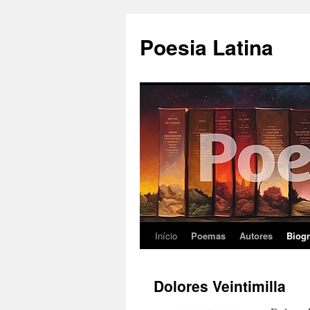
Pular
para
Poesia Latina
o
conteúdo
Início
Poemas
Autores
Biogr
Dolores Veintimilla