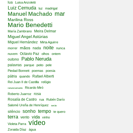
lua
Luisa Anzoletti
Luiz Cernuda
luz
madrigal
mar
Manuel Machado
Marilina Ross
Mario Benedetti
Meira Delmar
María Zambrano
Miguel Angel Astúrias
Miguel Hernández
Mirta Aguirre
noite
mãos
nada
morrer
nunca
Octavio Paz
nuvem
olhos
ontem
Pablo Neruda
outono
palavras
parque
peito
pele
Piedad Bonnett
poemas
poesia
pátria
Rafael Alberti
quando
Rei Juan II de Castilla
relógio
Ricardo Miró
renunciamento
rosa
Roberto Juarroz
Rosalía de Castro
rua
Rubén Darío
Salomé Ureña de Henríquez
serás
sonho
tempo
silêncio
te quero
terra
vida
vento
vinho
vídeo
Violeta Parra
Zoraida Díaz
água