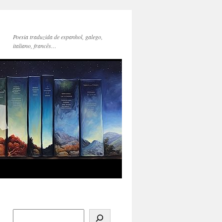
Poesia traduzida de espanhol, galego,
italiano, francês…