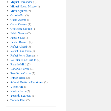
Miguel Hernández
(3)
Miguel Huezo Mixco
(1)
Mirta Aguirre
(2)
Octavio Paz
(3)
Oscar Acosta
(1)
Oscar Cerruto
(1)
Otto René Castillo
(1)
Pablo Neruda
(7)
Paolo Satta
(1)
Piedad Bonnett
(2)
Rafael Alberti
(3)
Rafael Diaz Icaza
(1)
Rafael Ferro Garcia
(1)
Rei Juan II de Castilla
(2)
Ricardo Miró
(2)
Roberto Juarroz
(2)
Rosalía de Castro
(3)
Rubén Darío
(2)
Salomé Ureña de Henríquez
(2)
Victor Jara
(1)
Violeta Parra
(2)
Yolanda Bedregal
(1)
Zoraida Díaz
(2)