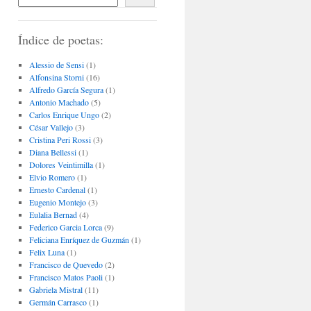
Índice de poetas:
Alessio de Sensi
(1)
Alfonsina Storni
(16)
Alfredo García Segura
(1)
Antonio Machado
(5)
Carlos Enrique Ungo
(2)
César Vallejo
(3)
Cristina Peri Rossi
(3)
Diana Bellessi
(1)
Dolores Veintimilla
(1)
Elvio Romero
(1)
Ernesto Cardenal
(1)
Eugenio Montejo
(3)
Eulalia Bernad
(4)
Federico Garcia Lorca
(9)
Feliciana Enríquez de Guzmán
(1)
Felix Luna
(1)
Francisco de Quevedo
(2)
Francisco Matos Paoli
(1)
Gabriela Mistral
(11)
Germán Carrasco
(1)