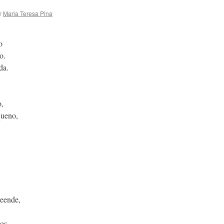
r
Maria Teresa Pina
o
o.
da.
,
queno,
reende,
os.