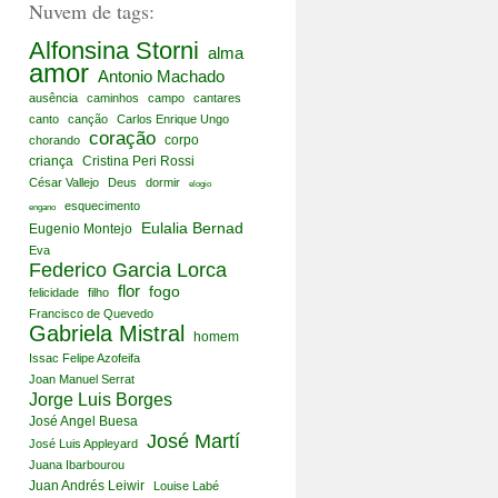
Nuvem de tags:
Alfonsina Storni
alma
amor
Antonio Machado
ausência
caminhos
campo
cantares
canto
canção
Carlos Enrique Ungo
coração
corpo
chorando
criança
Cristina Peri Rossi
César Vallejo
Deus
dormir
elogio
esquecimento
engano
Eulalia Bernad
Eugenio Montejo
Eva
Federico Garcia Lorca
flor
fogo
felicidade
filho
Francisco de Quevedo
Gabriela Mistral
homem
Issac Felipe Azofeifa
Joan Manuel Serrat
Jorge Luis Borges
José Angel Buesa
José Martí
José Luis Appleyard
Juana Ibarbourou
Juan Andrés Leiwir
Louise Labé