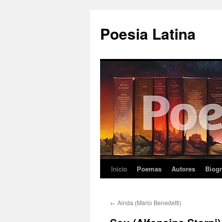
Pular
para
Poesia Latina
o
conteúdo
Início
Poemas
Autores
Biogr
←
Ainda (Mario Benedetti)