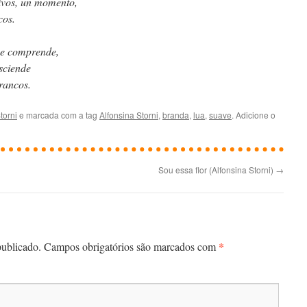
vivos, un momento,
cos.
que comprende,
asciende
rancos.
torni
e marcada com a tag
Alfonsina Storni
,
branda
,
lua
,
suave
. Adicione o
Sou essa flor (Alfonsina Storni)
→
*
publicado.
Campos obrigatórios são marcados com