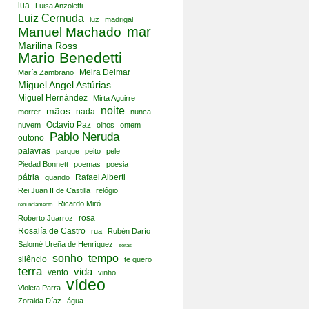
lua
Luisa Anzoletti
Luiz Cernuda
luz
madrigal
mar
Manuel Machado
Marilina Ross
Mario Benedetti
Meira Delmar
María Zambrano
Miguel Angel Astúrias
Miguel Hernández
Mirta Aguirre
noite
mãos
nada
morrer
nunca
Octavio Paz
nuvem
olhos
ontem
Pablo Neruda
outono
palavras
parque
peito
pele
Piedad Bonnett
poemas
poesia
pátria
Rafael Alberti
quando
Rei Juan II de Castilla
relógio
Ricardo Miró
renunciamento
rosa
Roberto Juarroz
Rosalía de Castro
rua
Rubén Darío
Salomé Ureña de Henríquez
serás
sonho
tempo
silêncio
te quero
terra
vida
vento
vinho
vídeo
Violeta Parra
Zoraida Díaz
água