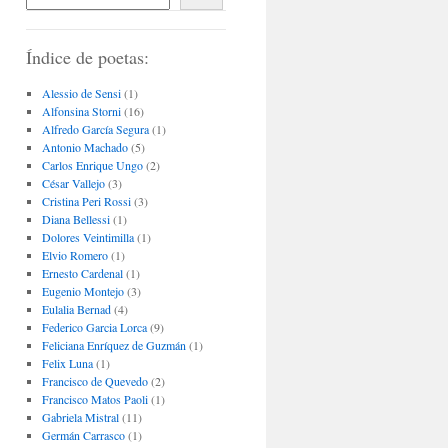
Índice de poetas:
Alessio de Sensi
(1)
Alfonsina Storni
(16)
Alfredo García Segura
(1)
Antonio Machado
(5)
Carlos Enrique Ungo
(2)
César Vallejo
(3)
Cristina Peri Rossi
(3)
Diana Bellessi
(1)
Dolores Veintimilla
(1)
Elvio Romero
(1)
Ernesto Cardenal
(1)
Eugenio Montejo
(3)
Eulalia Bernad
(4)
Federico Garcia Lorca
(9)
Feliciana Enríquez de Guzmán
(1)
Felix Luna
(1)
Francisco de Quevedo
(2)
Francisco Matos Paoli
(1)
Gabriela Mistral
(11)
Germán Carrasco
(1)