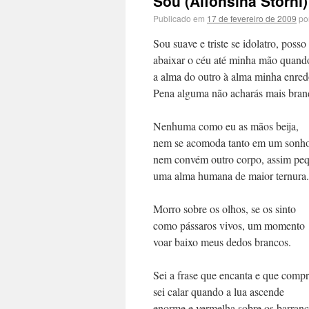
Sou (Alfonsina Storni)
Publicado em
17 de fevereiro de 2009
po
Sou suave e triste se idolatro, posso
abaixar o céu até minha mão quand
a alma do outro à alma minha enred
Pena alguma não acharás mais bran
Nenhuma como eu as mãos beija,
nem se acomoda tanto em um sonho
nem convém outro corpo, assim pe
uma alma humana de maior ternura.
Morro sobre os olhos, se os sinto
como pássaros vivos, um momento
voar baixo meus dedos brancos.
Sei a frase que encanta e que comp
sei calar quando a lua ascende
enorme e vermelha sobre os barranc