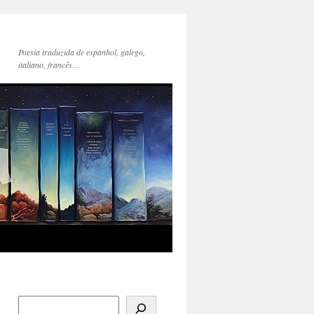
Poesia traduzida de espanhol, galego,
italiano, francês…