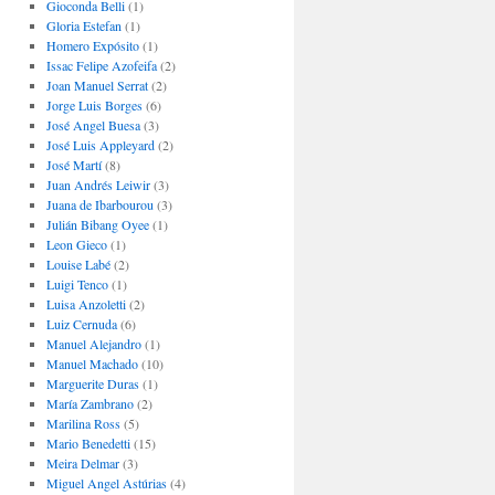
Gioconda Belli
(1)
Gloria Estefan
(1)
Homero Expósito
(1)
Issac Felipe Azofeifa
(2)
Joan Manuel Serrat
(2)
Jorge Luis Borges
(6)
José Angel Buesa
(3)
José Luis Appleyard
(2)
José Martí
(8)
Juan Andrés Leiwir
(3)
Juana de Ibarbourou
(3)
Julián Bibang Oyee
(1)
Leon Gieco
(1)
Louise Labé
(2)
Luigi Tenco
(1)
Luisa Anzoletti
(2)
Luiz Cernuda
(6)
Manuel Alejandro
(1)
Manuel Machado
(10)
Marguerite Duras
(1)
María Zambrano
(2)
Marilina Ross
(5)
Mario Benedetti
(15)
Meira Delmar
(3)
Miguel Angel Astúrias
(4)