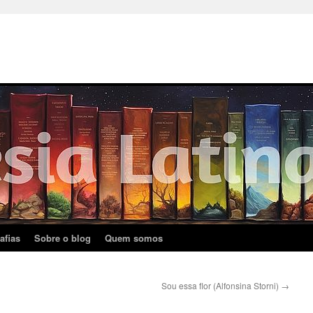
afias
Sobre o blog
Quem somos
Sou essa flor (Alfonsina Storni)
→