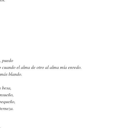
o, puedo
o cuando el alma de otro al alma mía enredo.
 más blando.
 besa,
ensueño,
 pequeño,
erneza.