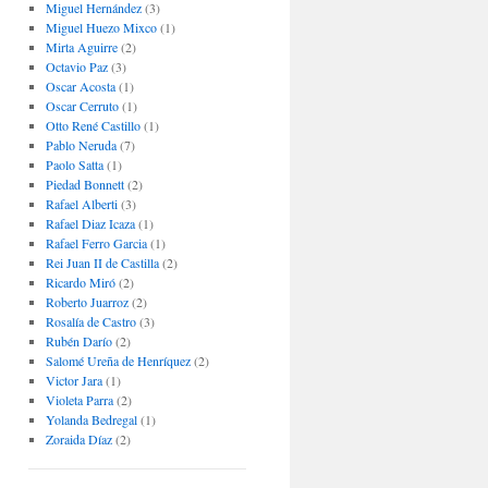
Miguel Hernández
(3)
Miguel Huezo Mixco
(1)
Mirta Aguirre
(2)
Octavio Paz
(3)
Oscar Acosta
(1)
Oscar Cerruto
(1)
Otto René Castillo
(1)
Pablo Neruda
(7)
Paolo Satta
(1)
Piedad Bonnett
(2)
Rafael Alberti
(3)
Rafael Diaz Icaza
(1)
Rafael Ferro Garcia
(1)
Rei Juan II de Castilla
(2)
Ricardo Miró
(2)
Roberto Juarroz
(2)
Rosalía de Castro
(3)
Rubén Darío
(2)
Salomé Ureña de Henríquez
(2)
Victor Jara
(1)
Violeta Parra
(2)
Yolanda Bedregal
(1)
Zoraida Díaz
(2)