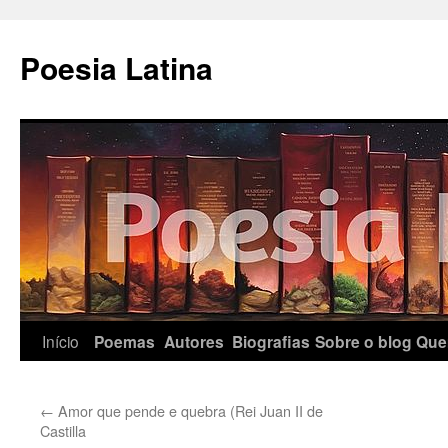
Pular
para
Poesia Latina
o
conteúdo
Início
Poemas
Autores
Biografias
Sobre o blog
Que
←
Amor que pende e quebra (Rei Juan II de
Castilla