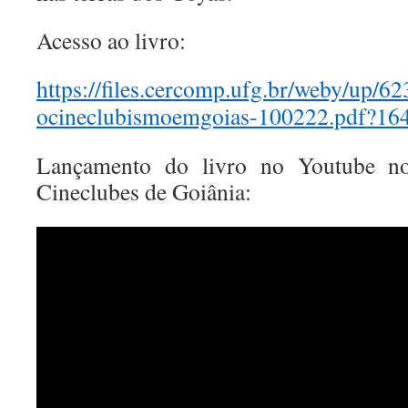
Acesso ao livro:
https://files.cercomp.ufg.br/weby/up/62
ocineclubismoemgoias-100222.pdf?16
Lançamento do livro no Youtube n
Cineclubes de Goiânia: