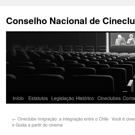
Pular
para
Conselho Nacional de Cineclu
o
conteúdo
Início
Estatutos
Legislação
Histórico
Cineclubes
Conta
←
Cineclube Imigração: a integração entre o Chile
Você é cinec
e Goiás a partir do cinema