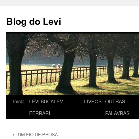
Pular
para
Blog do Levi
o
conteúdo
Início
LEVI BUCALEM
LIVROS
OUTRAS
FERRARI
PALAVRAS
←
UM FIO DE PROSA