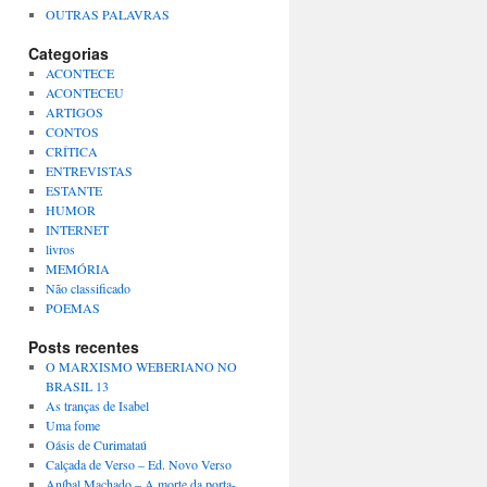
OUTRAS PALAVRAS
Categorias
ACONTECE
ACONTECEU
ARTIGOS
CONTOS
CRÍTICA
ENTREVISTAS
ESTANTE
HUMOR
INTERNET
livros
MEMÓRIA
Não classificado
POEMAS
Posts recentes
O MARXISMO WEBERIANO NO
BRASIL 13
As tranças de Isabel
Uma fome
Oásis de Curimataú
Calçada de Verso – Ed. Novo Verso
Aníbal Machado – A morte da porta-