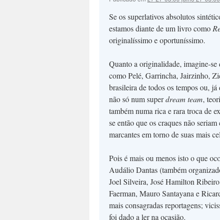
Se os superlativos absolutos sintét
estamos diante de um livro como
Re
originalíssimo e oportuníssimo.
Quanto a originalidade, imagine-se
como Pelé, Garrincha, Jairzinho, Zic
brasileira de todos os tempos ou, já
não só num super
dream team
, teo
também numa rica e rara troca de ex
se então que os craques não seriam
marcantes em torno de suas mais cele
Pois é mais ou menos isto o que oco
Audálio Dantas (também organizado
Joel Silveira, José Hamilton Ribei
Faerman, Mauro Santayana e Ricard
mais consagradas reportagens; viciss
foi dado a ler na ocasião.