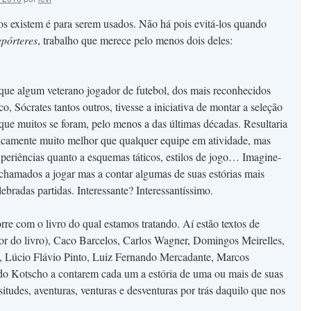
icos existem é para serem usados. Não há pois evitá-los quando
pórteres
, trabalho que merece pelo menos dois deles:
 que algum veterano jogador de futebol, dos mais reconhecidos
o, Sócrates tantos outros, tivesse a iniciativa de montar a seleção
 que muitos se foram, pelo menos a das últimas décadas. Resultaria
ricamente muito melhor que qualquer equipe em atividade, mas
periências quanto a esquemas táticos, estilos de jogo… Imagine-
 chamados a jogar mas a contar algumas de suas estórias mais
bradas partidas. Interessante? Interessantíssimo.
rre com o livro do qual estamos tratando. Aí estão textos de
r do livro), Caco Barcelos, Carlos Wagner, Domingos Meirelles,
ro, Lúcio Flávio Pinto, Luiz Fernando Mercadante, Marcos
o Kotscho a contarem cada um a estória de uma ou mais de suas
itudes, aventuras, venturas e desventuras por trás daquilo que nos