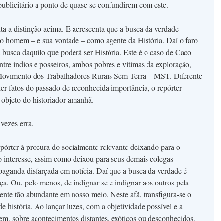
blicitário a ponto de quase se confundirem com este.
nta a distinção acima. E acrescenta que a busca da verdade
o homem – e sua vontade – como agente da História. Daí o faro
 busca daquilo que poderá ser História. Este é o caso de Caco
ntre índios e posseiros, ambos pobres e vítimas da exploração,
Movimento dos Trabalhadores Rurais Sem Terra – MST. Diferente
r fatos do passado de reconhecida importância, o repórter
r objeto do historiador amanhã.
vezes erra.
repórter à procura do socialmente relevante deixando para o
ado interesse, assim como deixou para seus demais colegas
aganda disfarçada em notícia. Daí que a busca da verdade é
iça. Ou, pelo menos, de indignar-se e indignar aos outros pela
mente tão abundante em nosso meio. Neste afã, transfigura-se o
 história. Ao lançar luzes, com a objetividade possível e a
em, sobre acontecimentos distantes, exóticos ou desconhecidos,