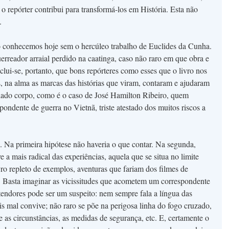
 o repórter contribui para transformá-los em História. Esta não
.
conhecemos hoje sem o hercúleo trabalho de Euclides da Cunha.
rreador arraial perdido na caatinga, caso não raro em que obra e
ui-se, portanto, que bons repórteres como esses que o livro nos
s, na alma as marcas das histórias que viram, contaram e ajudaram
ilado corpo, como é o caso de José Hamilton Ribeiro, quem
ndente de guerra no Vietnã, triste atestado dos muitos riscos a
. Na primeira hipótese não haveria o que contar. Na segunda,
e a mais radical das experiências, aquela que se situa no limite
ivro repleto de exemplos, aventuras que fariam dos filmes de
. Basta imaginar as vicissitudes que acometem um correspondente
endores pode ser um suspeito: nem sempre fala a língua das
is mal convive; não raro se põe na perigosa linha do fogo cruzado,
 as circunstâncias, as medidas de segurança, etc. E, certamente o