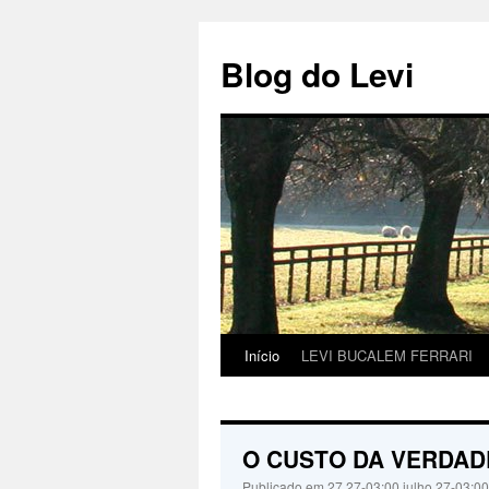
Pular
para
Blog do Levi
o
conteúdo
Início
LEVI BUCALEM FERRARI
O CUSTO DA VERDAD
Publicado em
27 27-03:00 julho 27-03:0