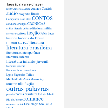
Tags (palavras-chave)
amor
Antonio Candido
América Latina
audio
Brasil
biografia
CONTOS
Companhia das Letras
CRÔNICAS
crianças
cotidiano
ditadura militar
crítica literária
cultura
ficção
escritora
escritor
Fábio Lucas
história
história do Brasil
literatura
HUMOR
Juca Pato
literatura brasileira
literatura contemporânea
literatura infantil
literatura infanto-juvenil
literatura juvenil
literatura latino-americana
Lygia Fagundes Telles
Machado de Assis
Marcos Rey
não ficção
narrativa
outras palavras
poesia brasileira
poesia
Prêmio Jabuti
romance
Rio de Janeiro
São Paulo
sociologia
romance policial