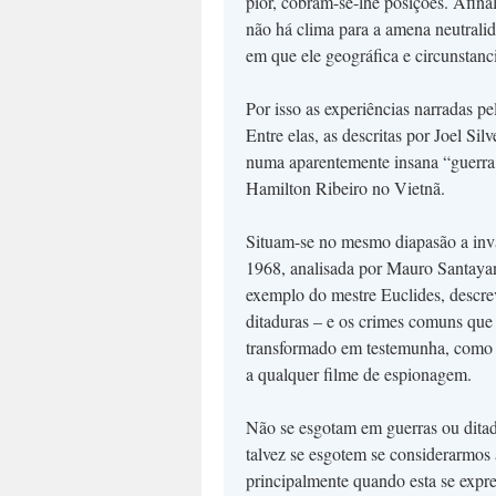
pior, cobram-se-lhe posições. Afina
não há clima para a amena neutralid
em que ele geográfica e circunstanc
Por isso as experiências narradas pe
Entre elas, as descritas por Joel S
numa aparentemente insana “guerra 
Hamilton Ribeiro no Vietnã.
Situam-se no mesmo diapasão a inv
1968, analisada por Mauro Santayana
exemplo do mestre Euclides, descrev
ditaduras – e os crimes comuns que
transformado em testemunha, como o
a qualquer filme de espionagem.
Não se esgotam em guerras ou ditad
talvez se esgotem se considerarmos 
principalmente quando esta se expre