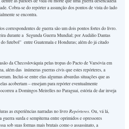
l dentre as paixões de vida ou morte que uma guerra desencadeia
ade. Cobra-se do repórter a assunção dos pontos de vista do lado
ialmente se encontra.
los correspondentes de guerra são um dois pontos fortes do livro.
ilveira durante a Segunda Guerra Mundial; por Audálio Dantas
do futebol” entre Guatemala e Honduras; além do já citado
asão da Checoslováquia pelas tropas do Pacto de Varsóvia em
, além das inúmeras guerras civis que estes repórteres, a
eram. Inclui-se entre elas algumas absurdas situações que as
 elas acobertam – ensejam para repórter eventualmente
correu a Domingos Meirelles no Paraguai, estória de dar inveja
uras as experiências narradas no livro
Repórteres
. Ou, vá lá,
a guerra surda e sempiterna entre oprimidos e opressores
ssa sob suas formas mais brutais como o assassinato, a