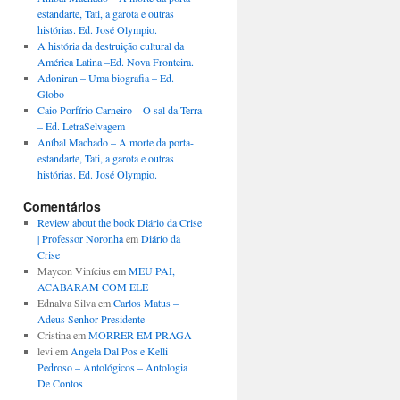
estandarte, Tati, a garota e outras
histórias. Ed. José Olympio.
A história da destruição cultural da
América Latina –Ed. Nova Fronteira.
Adoniran – Uma biografia – Ed.
Globo
Caio Porfírio Carneiro – O sal da Terra
– Ed. LetraSelvagem
Aníbal Machado – A morte da porta-
estandarte, Tati, a garota e outras
histórias. Ed. José Olympio.
Comentários
Review about the book Diário da Crise
| Professor Noronha
em
Diário da
Crise
Maycon Vinícius
em
MEU PAI,
ACABARAM COM ELE
Ednalva Silva
em
Carlos Matus –
Adeus Senhor Presidente
Cristina
em
MORRER EM PRAGA
levi
em
Angela Dal Pos e Kelli
Pedroso – Antológicos – Antologia
De Contos