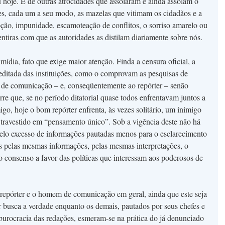
hoje. E de outras atrocidades que assolaram e ainda assolam o
res, cada um a seu modo, as mazelas que vitimam os cidadãos e a
upção, impunidade, escamoteação de conflitos, o sorriso amarelo ou
ntiras com que as autoridades as distilam diariamente sobre nós.
mídia, fato que exige maior atenção. Finda a censura oficial, a
ditada das instituições, como o comprovam as pesquisas de
al de comunicação – e, conseqüentemente ao repórter – senão
rre que, se no período ditatorial quase todos enfrentavam juntos a
o, hoje o bom repórter enfrenta, às vezes solitário, um inimigo
 travestido em “pensamento único”. Sob a vigência deste não há
pelo excesso de informações pautadas menos para o esclarecimento
 pelas mesmas informações, pelas mesmas interpretações, o
so consenso a favor das políticas que interessam aos poderosos de
 o repórter e o homem de comunicação em geral, ainda que este seja
r busca a verdade enquanto os demais, pautados por seus chefes e
burocracia das redações, esmeram-se na prática do já denunciado