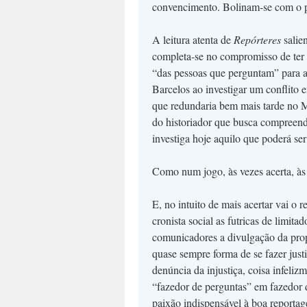
convencimento. Bolinam-se com o pu
A leitura atenta de
Repórteres
salie
completa-se no compromisso de ter 
“das pessoas que perguntam” para a
Barcelos ao investigar um conflito e
que redundaria bem mais tarde no 
do historiador que busca compreende
investiga hoje aquilo que poderá se
Como num jogo, às vezes acerta, às 
E, no intuito de mais acertar vai o 
cronista social as futricas de limit
comunicadores a divulgação da prop
quase sempre forma de se fazer just
denúncia da injustiça, coisa infeliz
“fazedor de perguntas” em fazedor de
paixão indispensável à boa reportag