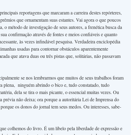
rincipais reportagens que marcaram a carreira destes repórteres,
s prêmios que ornamentam suas estantes. Vai agora o que poucos
a, o método de investigação de seus autores, a frenética busca da
sua confirmação através de fontes e meios confiáveis e quanto
ncessante, às vezes infindável pesquisa. Verdadeira enciclopédia
artimanhas usadas para contornar obstáculos aparentemente
eada que atava duas ou três pistas que, solitárias, não passavam
cipalmente se nos lembrarmos que muitos de seus trabalhos foram
ura plena, ninguém abrindo o bico e, tudo constatado, tudo
téria, dela se tira o mais picante, o essencial muitas vezes. Ou
a prévia não deixa; ora porque a autoritária Lei de Imprensa do
 porque os donos do jornal tem seus medos. Ou interesses, sabe-
que colhemos do livro. É um libelo pela liberdade de expressão e