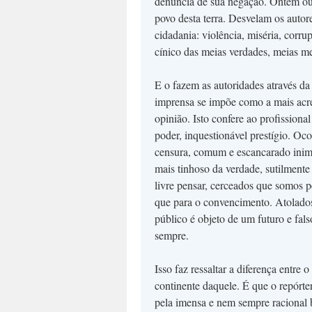
denúncia de sua negação. Ontem ou 
povo desta terra. Desvelam os auto
cidadania: violência, miséria, corr
cínico das meias verdades, meias me
E o fazem as autoridades através da 
imprensa se impõe como a mais acre
opinião. Isto confere ao profission
poder, inquestionável prestígio. Oco
censura, comum e escancarado inimig
mais tinhoso da verdade, sutilmente
livre pensar, cerceados que somos 
que para o convencimento. Atolados
público é objeto de um futuro e fal
sempre.
Isso faz ressaltar a diferença entre
continente daquele. É que o repórte
pela imensa e nem sempre racional 