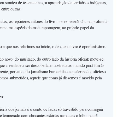
u sumiço de testemunhas, a apropriação de territórios indígenas,
 entre outras.
cias, os repórteres autores do livro nos remeterão à uma profunda
erem uma espécie de meta reportagem, ao próprio papel da
vo a que nos referimos no início, o de que o livro é oportuníssimo.
 novo, do inusitado, do outro lado da história oficial; move-se,
 que a verdade a ser descoberta e mostrada ao mundo porá fim às
rente, portanto, do jornalismo burocrático e apalermado, oficioso
somos submetidos, aquele que como já dissemos é movido pela
co.
oria dos jornais é o conto de fadas só travestido para conseguir
te temperado com chocantes estórias nas quais o lobo mau é