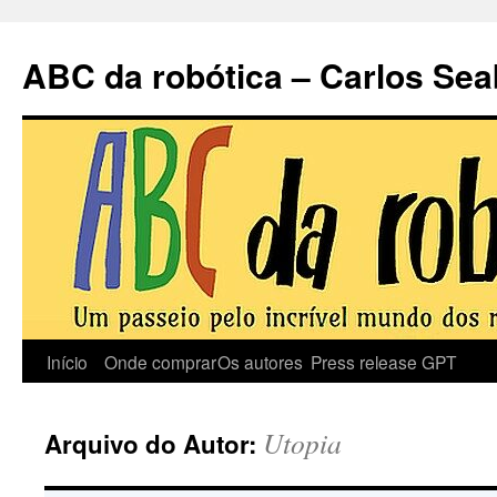
Pular
para
ABC da robótica – Carlos Sea
o
conteúdo
Início
Onde comprar
Os autores
Press release
GPT
Utopia
Arquivo do Autor: