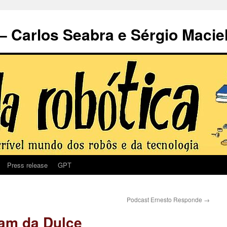
– Carlos Seabra e Sérgio Macie
Press release
GPT
Podcast Ernesto Responde
→
ram da Dulce