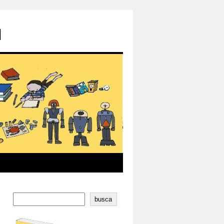
l
busca