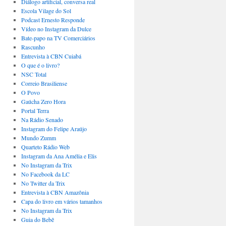
Diálogo artificial, conversa real
Escola Vilage do Sol
Podcast Ernesto Responde
Vídeo no Instagram da Dulce
Bate-papo na TV Comerciários
Rascunho
Entrevista à CBN Cuiabá
O que é o livro?
NSC Total
Correio Brasiliense
O Povo
Gaúcha Zero Hora
Portal Terra
Na Rádio Senado
Instagram do Felipe Araújo
Mundo Zumm
Quarteto Rádio Web
Instagram da Ana Amélia e Elis
No Instagram da Trix
No Facebook da LC
No Twitter da Trix
Entrevista à CBN Amazônia
Capa do livro em vários tamanhos
No Instagram da Trix
Guia do Bebê