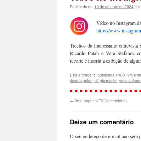
Publicado em
10 de outubro de 2024
por
Vídeo no Instagram d
https://www.instagr
Trechos da interessante entrevis
Ricardo Patah e Vera Stefanov c
recorte e inseriu a exibição de alg
Esta entrada foi publicada em
O livro
e ma
ricardo patah
,
sérgio maciel
,
vera stefano
←
Bate-papo na TV Comerciários
Deixe um comentário
O seu endereço de e-mail não será 