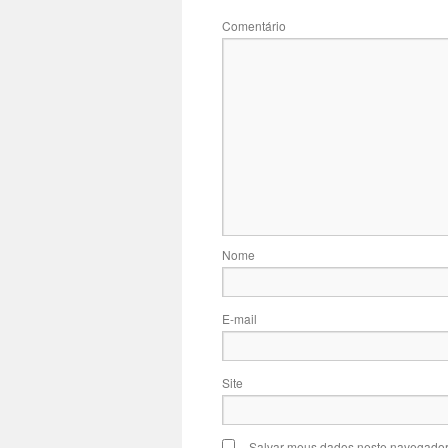
Com
N
E-
Site
Salvar meus dados neste navegador