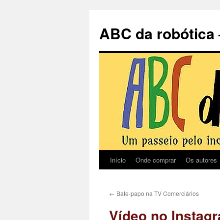
Pular
para
ABC da robótica 
o
conteúdo
Início
Onde comprar
Os autores
←
Bate-papo na TV Comerciários
Vídeo no Instag