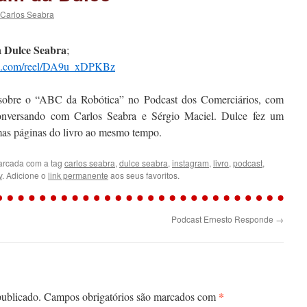
Carlos Seabra
Dulce Seabra
a
;
am.com/reel/DA9u_xDPKBz
ta sobre o “ABC da Robótica” no Podcast dos Comerciários, com
onversando com Carlos Seabra e Sérgio Maciel. Dulce fez um
umas páginas do livro ao mesmo tempo.
rcada com a tag
carlos seabra
,
dulce seabra
,
instagram
,
livro
,
podcast
,
v
. Adicione o
link permanente
aos seus favoritos.
Podcast Ernesto Responde
→
*
publicado.
Campos obrigatórios são marcados com