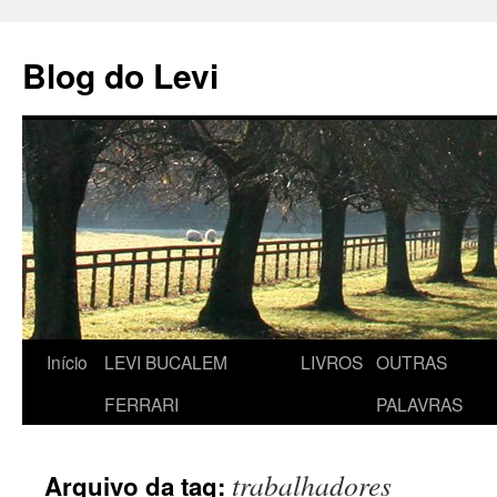
Pular
para
Blog do Levi
o
conteúdo
Início
LEVI BUCALEM
LIVROS
OUTRAS
FERRARI
PALAVRAS
trabalhadores
Arquivo da tag: