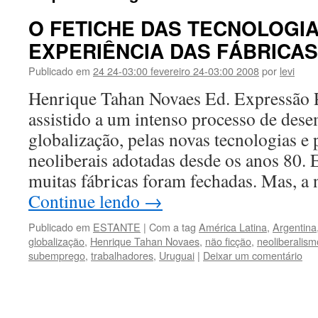
O FETICHE DAS TECNOLOGIA
EXPERIÊNCIA DAS FÁBRICA
Publicado em
24 24-03:00 fevereiro 24-03:00 2008
por
levi
Henrique Tahan Novaes Ed. Expressão 
assistido a um intenso processo de des
globalização, pelas novas tecnologias e p
neoliberais adotadas desde os anos 80. 
muitas fábricas foram fechadas. Mas, a
Continue lendo
→
Publicado em
ESTANTE
|
Com a tag
América Latina
,
Argentina
globalização
,
Henrique Tahan Novaes
,
não ficção
,
neoliberalism
subemprego
,
trabalhadores
,
Uruguai
|
Deixar um comentário