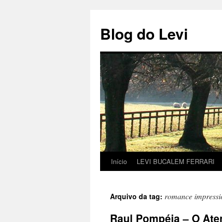
Pular
para
Blog do Levi
o
conteúdo
Início
LEVI BUCALEM FERRARI
romance impressi
Arquivo da tag:
Raul Pompéia – O Ate