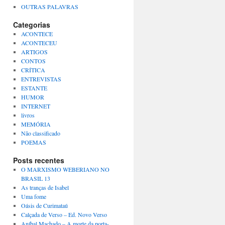
OUTRAS PALAVRAS
Categorias
ACONTECE
ACONTECEU
ARTIGOS
CONTOS
CRÍTICA
ENTREVISTAS
ESTANTE
HUMOR
INTERNET
livros
MEMÓRIA
Não classificado
POEMAS
Posts recentes
O MARXISMO WEBERIANO NO
BRASIL 13
As tranças de Isabel
Uma fome
Oásis de Curimataú
Calçada de Verso – Ed. Novo Verso
Aníbal Machado – A morte da porta-