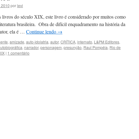
0 2010
por
levi
livros do século XIX, este livro é considerado por muitos como
teratura brasileira. Obra de difícil enquadramento na história da
autor, ela é …
Continue lendo
→
ente
,
amizade
,
auto-idolatria
,
autor
,
CRÍTICA
,
internato
,
L&PM Editores
,
utobiográfica
,
narrador
,
personagem
,
presunção
,
Raul Pompéia
,
Rio de
XIX
|
1 comentário