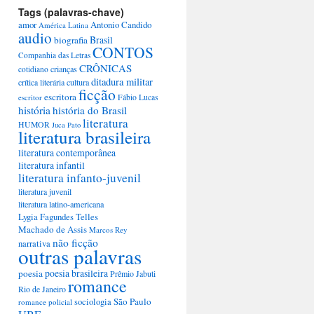
Tags (palavras-chave)
amor
Antonio Candido
América Latina
audio
Brasil
biografia
CONTOS
Companhia das Letras
CRÔNICAS
crianças
cotidiano
ditadura militar
crítica literária
cultura
ficção
escritora
escritor
Fábio Lucas
história
história do Brasil
literatura
HUMOR
Juca Pato
literatura brasileira
literatura contemporânea
literatura infantil
literatura infanto-juvenil
literatura juvenil
literatura latino-americana
Lygia Fagundes Telles
Machado de Assis
Marcos Rey
não ficção
narrativa
outras palavras
poesia brasileira
poesia
Prêmio Jabuti
romance
Rio de Janeiro
São Paulo
sociologia
romance policial