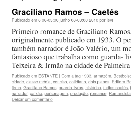
Graciliano Ramos – Caetés
Publicado em
6 06-03:00 junho 06-03:00 2010
por
levi
Primeiro romance de Graciliano Ramos,
originalmente publicado em 1933. O pe
também narrador é João Valério, um mo
fantasioso que trabalha como guarda- li
Teixeira & Irmão na cidade de Palmei
Publicado em
ESTANTE
|
Com a tag
1933
,
armazém
,
Bestbols
cidade
,
classe média
,
conciso
,
cotidiano
,
dois planos
,
Editora R
firma
,
Graciliano Ramos
,
guarda-livros
,
histórico
,
índios caetés
,
narrador
,
paixão
,
personagem
,
produção
,
romance
,
Romancista
Deixar um comentário