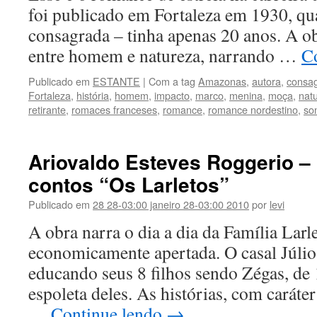
foi publicado em Fortaleza em 1930, qu
consagrada – tinha apenas 20 anos. A obr
entre homem e natureza, narrando …
C
Publicado em
ESTANTE
|
Com a tag
Amazonas
,
autora
,
consa
Fortaleza
,
história
,
homem
,
impacto
,
marco
,
menina
,
moça
,
nat
retirante
,
romaces franceses
,
romance
,
romance nordestino
,
so
Ariovaldo Esteves Roggerio –
contos “Os Larletos”
Publicado em
28 28-03:00 janeiro 28-03:00 2010
por
levi
A obra narra o dia a dia da Família Larl
economicamente apertada. O casal Júlio
educando seus 8 filhos sendo Zégas, de 
espoleta deles. As histórias, com caráter
…
Continue lendo
→