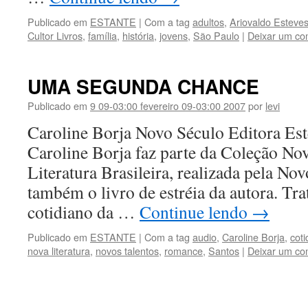
Publicado em
ESTANTE
|
Com a tag
adultos
,
Ariovaldo Esteve
Cultor Livros
,
família
,
história
,
jovens
,
São Paulo
|
Deixar um co
UMA SEGUNDA CHANCE
Publicado em
9 09-03:00 fevereiro 09-03:00 2007
por
levi
Caroline Borja Novo Século Editora Este
Caroline Borja faz parte da Coleção No
Literatura Brasileira, realizada pela No
também o livro de estréia da autora. Tra
cotidiano da …
Continue lendo
→
Publicado em
ESTANTE
|
Com a tag
audio
,
Caroline Borja
,
coti
nova literatura
,
novos talentos
,
romance
,
Santos
|
Deixar um co