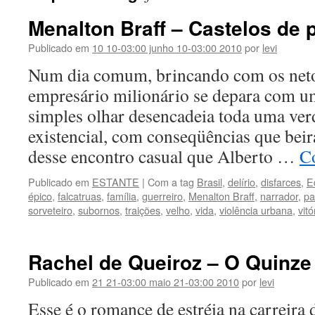
Menalton Braff – Castelos de 
Publicado em
10 10-03:00 junho 10-03:00 2010
por
levi
Num dia comum, brincando com os net
empresário milionário se depara com um
simples olhar desencadeia toda uma verd
existencial, com conseqüências que beira
desse encontro casual que Alberto …
C
Publicado em
ESTANTE
|
Com a tag
Brasil
,
delírio
,
disfarces
,
E
épico
,
falcatruas
,
família
,
guerreiro
,
Menalton Braff
,
narrador
,
pa
sorveteiro
,
subornos
,
traições
,
velho
,
vida
,
violência urbana
,
vitó
Rachel de Queiroz – O Quinze
Publicado em
21 21-03:00 maio 21-03:00 2010
por
levi
Esse é o romance de estréia na carreira