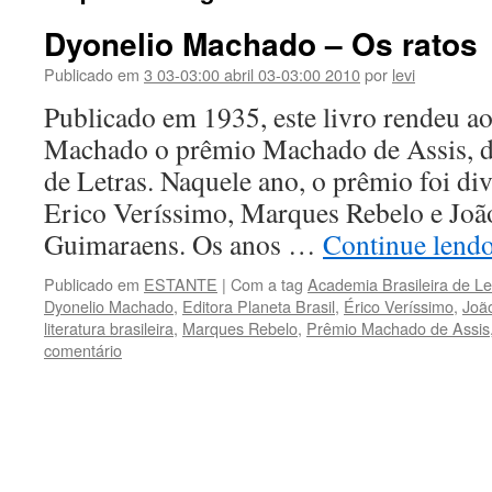
Dyonelio Machado – Os ratos
Publicado em
3 03-03:00 abril 03-03:00 2010
por
levi
Publicado em 1935, este livro rendeu a
Machado o prêmio Machado de Assis, d
de Letras. Naquele ano, o prêmio foi di
Erico Veríssimo, Marques Rebelo e Joã
Guimaraens. Os anos …
Continue lend
Publicado em
ESTANTE
|
Com a tag
Academia Brasileira de Le
Dyonelio Machado
,
Editora Planeta Brasil
,
Érico Veríssimo
,
Joã
literatura brasileira
,
Marques Rebelo
,
Prêmio Machado de Assis
comentário