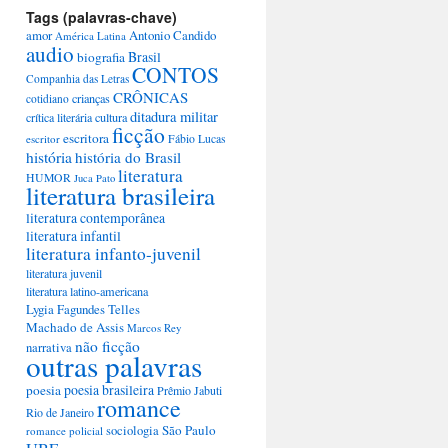
Tags (palavras-chave)
amor
Antonio Candido
América Latina
audio
Brasil
biografia
CONTOS
Companhia das Letras
CRÔNICAS
crianças
cotidiano
ditadura militar
crítica literária
cultura
ficção
escritora
escritor
Fábio Lucas
história
história do Brasil
literatura
HUMOR
Juca Pato
literatura brasileira
literatura contemporânea
literatura infantil
literatura infanto-juvenil
literatura juvenil
literatura latino-americana
Lygia Fagundes Telles
Machado de Assis
Marcos Rey
não ficção
narrativa
outras palavras
poesia brasileira
poesia
Prêmio Jabuti
romance
Rio de Janeiro
São Paulo
sociologia
romance policial