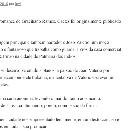
 2010
por
levi
romance de Graciliano Ramos, Caetés foi originalmente publicado
agem principal e também narrador é João Valério, um moço
ido e fantasioso que trabalha como guarda- livros da casa comercial
& Irmão na cidade de Palmeira dos Índios.
se desenvolve em dois planos: a paixão de João Valério por
mazém onde ele trabalha; e a tentativa de Valério escrever um
etés.
a carta anônima, levando o marido traído ao suicídio.
e de Luisa, continuando, porém, como sócio da firma.
uena cidade nos é apresentado lentamente, em um texto conciso e
os em toda a sua produção.