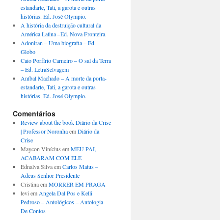
estandarte, Tati, a garota e outras
histórias. Ed. José Olympio.
A história da destruição cultural da
América Latina –Ed. Nova Fronteira.
Adoniran – Uma biografia – Ed.
Globo
Caio Porfírio Carneiro – O sal da Terra
– Ed. LetraSelvagem
Aníbal Machado – A morte da porta-
estandarte, Tati, a garota e outras
histórias. Ed. José Olympio.
Comentários
Review about the book Diário da Crise
| Professor Noronha
em
Diário da
Crise
Maycon Vinícius
em
MEU PAI,
ACABARAM COM ELE
Ednalva Silva
em
Carlos Matus –
Adeus Senhor Presidente
Cristina
em
MORRER EM PRAGA
levi
em
Angela Dal Pos e Kelli
Pedroso – Antológicos – Antologia
De Contos