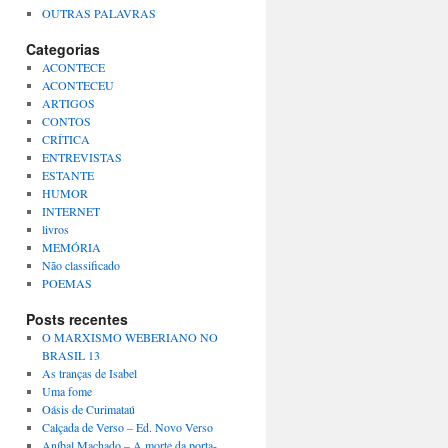
OUTRAS PALAVRAS
Categorias
ACONTECE
ACONTECEU
ARTIGOS
CONTOS
CRÍTICA
ENTREVISTAS
ESTANTE
HUMOR
INTERNET
livros
MEMÓRIA
Não classificado
POEMAS
Posts recentes
O MARXISMO WEBERIANO NO
BRASIL 13
As tranças de Isabel
Uma fome
Oásis de Curimataú
Calçada de Verso – Ed. Novo Verso
Aníbal Machado – A morte da porta-