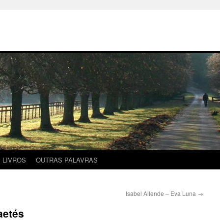
LIVROS
OUTRAS PALAVRAS
Isabel Allende – Eva Luna
→
aetés