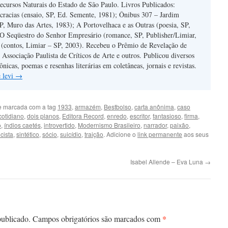
ecursos Naturais do Estado de São Paulo. Livros Publicados:
cracias (ensaio, SP, Ed. Semente, 1981); Ônibus 307 – Jardim
SP, Muro das Artes, 1983); A Portovelhaca e as Outras (poesia, SP,
 O Seqüestro do Senhor Empresário (romance, SP, Publisher/Limiar,
 (contos, Limiar – SP, 2003). Recebeu o Prêmio de Revelação de
ssociação Paulista de Críticos de Arte e outros. Publicou diversos
rônicas, poemas e resenhas literárias em coletâneas, jornais e revistas.
e levi
→
 marcada com a tag
1933
,
armazém
,
Bestbolso
,
carta anônima
,
caso
cotidiano
,
dois planos
,
Editora Record
,
enredo
,
escritor
,
fantasioso
,
firma
,
o
,
índios caetés
,
introvertido
,
Modernismo Brasileiro
,
narrador
,
paixão
,
ista
,
sintético
,
sócio
,
suicídio
,
traição
. Adicione o
link permanente
aos seus
Isabel Allende – Eva Luna
→
*
publicado.
Campos obrigatórios são marcados com