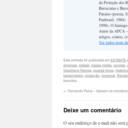
da Proteção dos R
Burocratas e Buro
Paraíso (poesia, 
Paubrasil, 1984).
1998); O Inimigo
Autor da APCA – A
artigos, contos, c
Ver todos posts d
Esta entrada foi publicada em
ESTANTE
e
amoroso
,
cidade
,
classe média
,
conciso
,
Graciliano Ramos
,
guarda-livros
,
históric
personagem
,
produção
,
romance
,
Romanc
favoritos.
←
Fernando Paiva – Salvem os monstros
Deixe um comentário
O seu endereço de e-mail não será 