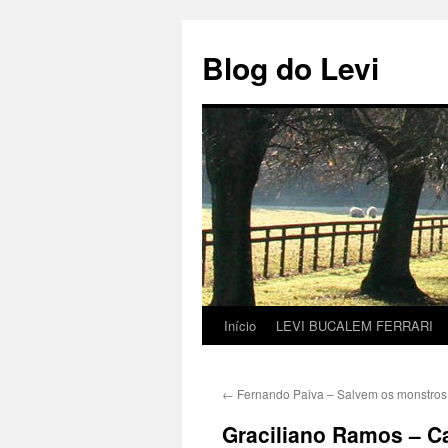
Pular
para
Blog do Levi
o
conteúdo
Início
LEVI BUCALEM FERRARI
←
Fernando Paiva – Salvem os monstros
Graciliano Ramos – C