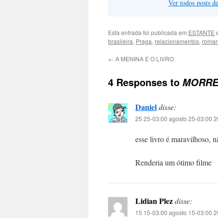
Ver todos posts d
Esta entrada foi publicada em
ESTANTE
e
brasileira
,
Praga
,
relacionamentos
,
roma
←
A MENINA E O LIVRO
4 Responses to
MORRE
Daniel
disse:
25 25-03:00 agosto 25-03:00 2
esse livro é maravilhoso, nã
Renderia um ótimo filme
Lidian Plez
disse:
15 15-03:00 agosto 15-03:00 2