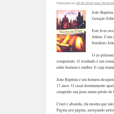
Publicado em
29 29-03:00 maio 29-03:0
João Baptista
Geração Edito
Este livro no
Julieta. Com a
brasileiro Jo
O ex-prisione
competente. O resultado é um roman
entre homem e mulher. E cuja trama 
João Baptista é um homem desajusta
17 anos. O casal doentiamente apai
cumprido sua pena numa prisão de Pr
Cruel e absurda, ela mostra que não h
Página por página, navegando pelos