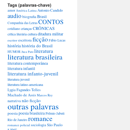
Tags (palavras-chave)
amor
Antonio Candido
América Latina
audio
Brasil
biografia
CONTOS
Companhia das Letras
CRÔNICAS
crianças
cotidiano
ditadura militar
crítica literária
cultura
ficção
escritora
escritor
Fábio Lucas
história
história do Brasil
literatura
HUMOR
Juca Pato
literatura brasileira
literatura contemporânea
literatura infantil
literatura infanto-juvenil
literatura juvenil
literatura latino-americana
Lygia Fagundes Telles
Machado de Assis
Marcos Rey
não ficção
narrativa
outras palavras
poesia brasileira
poesia
Prêmio Jabuti
romance
Rio de Janeiro
São Paulo
sociologia
romance policial