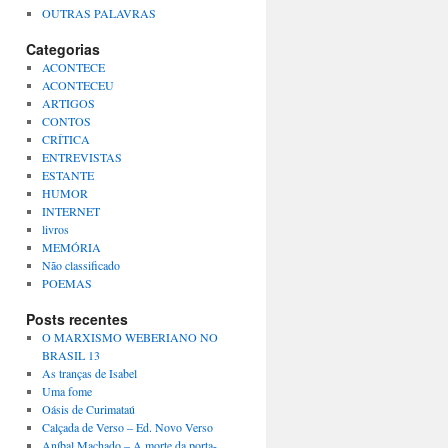
OUTRAS PALAVRAS
Categorias
ACONTECE
ACONTECEU
ARTIGOS
CONTOS
CRÍTICA
ENTREVISTAS
ESTANTE
HUMOR
INTERNET
livros
MEMÓRIA
Não classificado
POEMAS
Posts recentes
O MARXISMO WEBERIANO NO
BRASIL 13
As tranças de Isabel
Uma fome
Oásis de Curimataú
Calçada de Verso – Ed. Novo Verso
Aníbal Machado – A morte da porta-