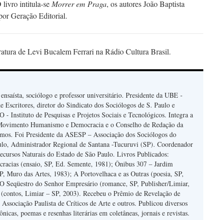
 livro intitula-se
Morrer em Praga
, os autores João Baptista
por Geração Editorial.
ratura de Levi Bucalem Ferrari na Rádio Cultura Brasil.
, ensaísta, sociólogo e professor universitário. Presidente da UBE -
e Escritores, diretor do Sindicato dos Sociólogos de S. Paulo e
 - Instituto de Pesquisas e Projetos Sociais e Tecnológicos. Integra a
Movimento Humanismo e Democracia e o Conselho de Redação da
mos. Foi Presidente da ASESP – Associação dos Sociólogos do
ulo, Administrador Regional de Santana -Tucuruvi (SP). Coordenador
ecursos Naturais do Estado de São Paulo. Livros Publicados:
cracias (ensaio, SP, Ed. Semente, 1981); Ônibus 307 – Jardim
SP, Muro das Artes, 1983); A Portovelhaca e as Outras (poesia, SP,
 O Seqüestro do Senhor Empresário (romance, SP, Publisher/Limiar,
 (contos, Limiar – SP, 2003). Recebeu o Prêmio de Revelação de
ssociação Paulista de Críticos de Arte e outros. Publicou diversos
rônicas, poemas e resenhas literárias em coletâneas, jornais e revistas.