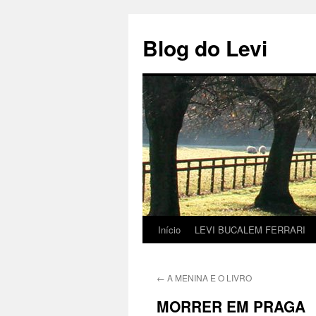
Pular
para
Blog do Levi
o
conteúdo
Início
LEVI BUCALEM FERRARI
←
A MENINA E O LIVRO
MORRER EM PRAGA