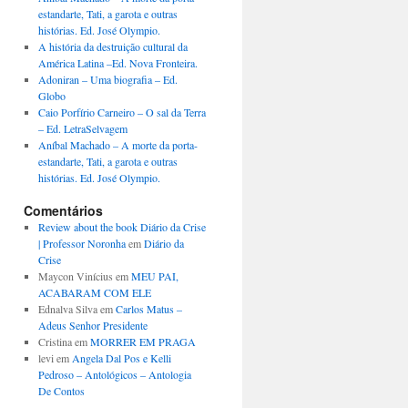
estandarte, Tati, a garota e outras
histórias. Ed. José Olympio.
A história da destruição cultural da
América Latina –Ed. Nova Fronteira.
Adoniran – Uma biografia – Ed.
Globo
Caio Porfírio Carneiro – O sal da Terra
– Ed. LetraSelvagem
Aníbal Machado – A morte da porta-
estandarte, Tati, a garota e outras
histórias. Ed. José Olympio.
Comentários
Review about the book Diário da Crise
| Professor Noronha
em
Diário da
Crise
Maycon Vinícius
em
MEU PAI,
ACABARAM COM ELE
Ednalva Silva
em
Carlos Matus –
Adeus Senhor Presidente
Cristina
em
MORRER EM PRAGA
levi
em
Angela Dal Pos e Kelli
Pedroso – Antológicos – Antologia
De Contos