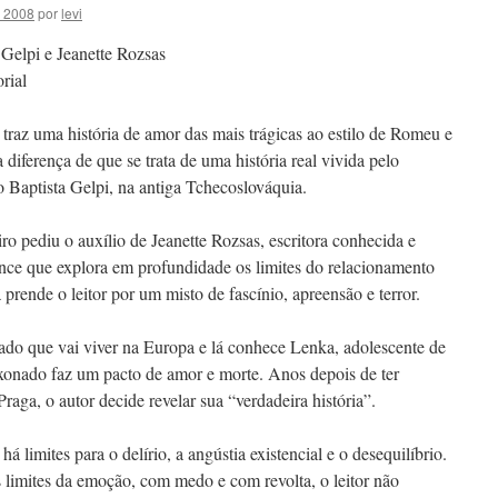
0 2008
por
levi
 Gelpi e Jeanette Rozsas
rial
s traz uma história de amor das mais trágicas ao estilo de Romeu e
 diferença de que se trata de uma história real vivida pelo
ão Baptista Gelpi, na antiga Tchecoslováquia.
iro pediu o auxílio de Jeanette Rozsas, escritora conhecida e
ce que explora em profundidade os limites do relacionamento
prende o leitor por um misto de fascínio, apreensão e terror.
do que vai viver na Europa e lá conhece Lenka, adolescente de
xonado faz um pacto de amor e morte. Anos depois de ter
aga, o autor decide revelar sua “verdadeira história”.
á limites para o delírio, a angústia existencial e o desequilíbrio.
 limites da emoção, com medo e com revolta, o leitor não