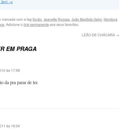
e levi
→
 marcada com a tag
ficção
,
Jeanette Rozsas
,
João Baptista Gelpi
,
literatura
nce
. Adicione o
link permanente
aos seus favoritos.
LEÃO DE CHÁCARA
→
R EM PRAGA
010 às 17:58
o da pra parar de ler.
011 às 19:34