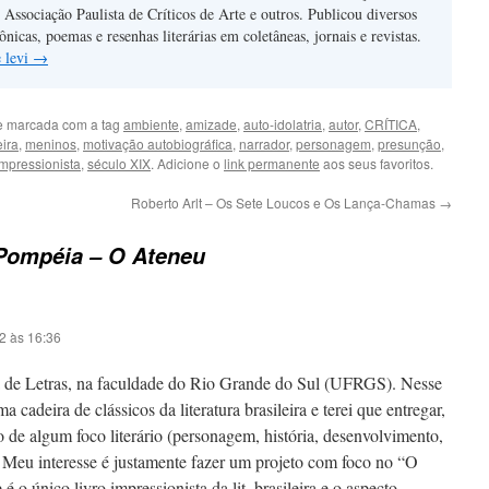
ssociação Paulista de Críticos de Arte e outros. Publicou diversos
rônicas, poemas e resenhas literárias em coletâneas, jornais e revistas.
e levi
→
 marcada com a tag
ambiente
,
amizade
,
auto-idolatria
,
autor
,
CRÍTICA
,
eira
,
meninos
,
motivação autobiográfica
,
narrador
,
personagem
,
presunção
,
mpressionista
,
século XIX
. Adicione o
link permanente
aos seus favoritos.
Roberto Arlt – Os Sete Loucos e Os Lança-Chamas
→
Pompéia – O Ateneu
2 às 16:36
a de Letras, na faculdade do Rio Grande do Sul (UFRGS). Nesse
 cadeira de clássicos da literatura brasileira e terei que entregar,
 de algum foco literário (personagem, história, desenvolvimento,
 Meu interesse é justamente fazer um projeto com foco no “O
 o único livro impressionista da lit. brasileira e o aspecto