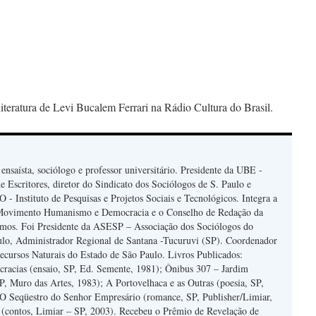
iteratura de Levi Bucalem Ferrari na Rádio Cultura do Brasil.
, ensaísta, sociólogo e professor universitário. Presidente da UBE -
e Escritores, diretor do Sindicato dos Sociólogos de S. Paulo e
 - Instituto de Pesquisas e Projetos Sociais e Tecnológicos. Integra a
Movimento Humanismo e Democracia e o Conselho de Redação da
mos. Foi Presidente da ASESP – Associação dos Sociólogos do
ulo, Administrador Regional de Santana -Tucuruvi (SP). Coordenador
ecursos Naturais do Estado de São Paulo. Livros Publicados:
cracias (ensaio, SP, Ed. Semente, 1981); Ônibus 307 – Jardim
SP, Muro das Artes, 1983); A Portovelhaca e as Outras (poesia, SP,
 O Seqüestro do Senhor Empresário (romance, SP, Publisher/Limiar,
 (contos, Limiar – SP, 2003). Recebeu o Prêmio de Revelação de