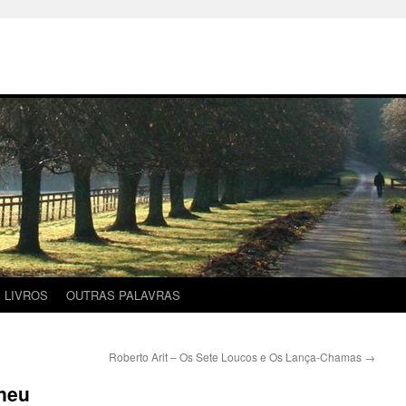
LIVROS
OUTRAS PALAVRAS
Roberto Arlt – Os Sete Loucos e Os Lança-Chamas
→
neu