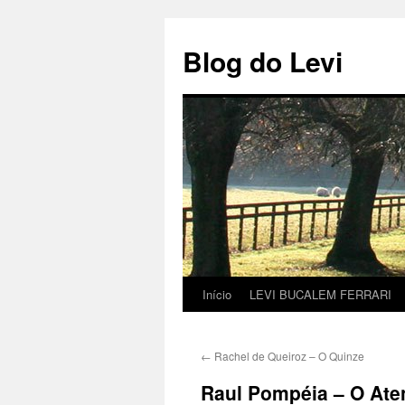
Pular
para
Blog do Levi
o
conteúdo
Início
LEVI BUCALEM FERRARI
←
Rachel de Queiroz – O Quinze
Raul Pompéia – O Ate