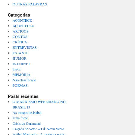
OUTRAS PALAVRAS
Categorias
ACONTECE
ACONTECEU
ARTIGOS
CONTOS
CRÍTICA
ENTREVISTAS
ESTANTE
HUMOR
INTERNET
livros
MEMÓRIA
Não classificado
POEMAS
Posts recentes
O MARXISMO WEBERIANO NO
BRASIL 13
As tranças de Isabel
Uma fome
Oásis de Curimataú
Calçada de Verso – Ed. Novo Verso
Aníbal Machado – A morte da porta-