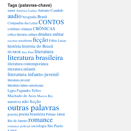
Tags (palavras-chave)
amor
Antonio Candido
América Latina
audio
Brasil
biografia
CONTOS
Companhia das Letras
CRÔNICAS
crianças
cotidiano
ditadura militar
crítica literária
cultura
ficção
escritora
escritor
Fábio Lucas
história
história do Brasil
literatura
HUMOR
Juca Pato
literatura brasileira
literatura contemporânea
literatura infantil
literatura infanto-juvenil
literatura juvenil
literatura latino-americana
Lygia Fagundes Telles
Machado de Assis
Marcos Rey
não ficção
narrativa
outras palavras
poesia brasileira
poesia
Prêmio Jabuti
romance
Rio de Janeiro
São Paulo
sociologia
romance policial