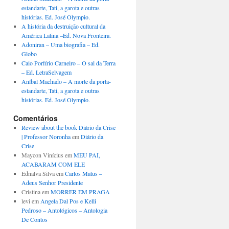
estandarte, Tati, a garota e outras
histórias. Ed. José Olympio.
A história da destruição cultural da
América Latina –Ed. Nova Fronteira.
Adoniran – Uma biografia – Ed.
Globo
Caio Porfírio Carneiro – O sal da Terra
– Ed. LetraSelvagem
Aníbal Machado – A morte da porta-
estandarte, Tati, a garota e outras
histórias. Ed. José Olympio.
Comentários
Review about the book Diário da Crise
| Professor Noronha
em
Diário da
Crise
Maycon Vinícius
em
MEU PAI,
ACABARAM COM ELE
Ednalva Silva
em
Carlos Matus –
Adeus Senhor Presidente
Cristina
em
MORRER EM PRAGA
levi
em
Angela Dal Pos e Kelli
Pedroso – Antológicos – Antologia
De Contos