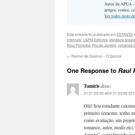
Autor da APCA – A
artigos, contos, c
Ver todos posts d
Esta entrada foi publicada em
ESTANTE
e
internato
,
L&PM Editores
,
literatura brasil
Raul Pompéia
,
Rio de Janeiro
,
romance i
←
Rachel de Queiroz – O Quinze
One Response to
Raul 
Tamiris
disse:
21 21-03:00 abril 21-03:00 201
Olá! Sou estudante calour
primeiro semestre, tenho uma
como avaliação, um projeto
romance, autor, modo etc).
Ateneu”, considerando que é