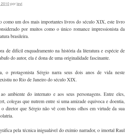
0 2010
por
levi
o como um dos mais importantes livros do século XIX, este livro
onsiderado por muitos como o único romance impressionista da
ratura brasileira.
a de difícil enquadramento na história da literatura e espécie de
abafo do autor, ela é dona de uma originalidade fascinante.
a, o protagonista Sérgio narra seus dois anos de vida neste
 existiu no Rio de Janeiro do século XIX.
ao ambiente do internato e aos seus personagens. Entre eles,
bert, colegas que nutrem entre si uma amizade equivoca e doentia,
 o diretor que Sérgio não vê com bons olhos em virtude da sua
olatria.
áfica pela técnica inigualável do exímio narrador, o imortal Raul