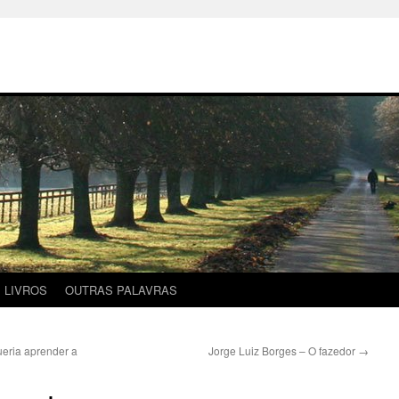
LIVROS
OUTRAS PALAVRAS
ueria aprender a
Jorge Luiz Borges – O fazedor
→