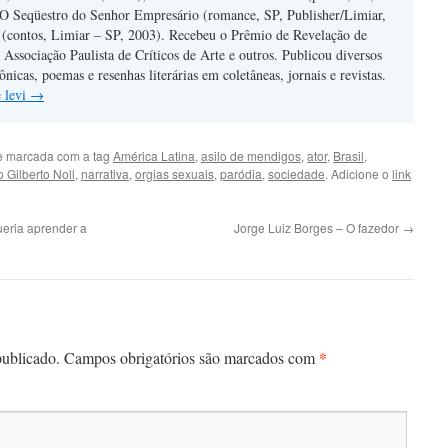
 O Seqüestro do Senhor Empresário (romance, SP, Publisher/Limiar,
 (contos, Limiar – SP, 2003). Recebeu o Prêmio de Revelação de
ssociação Paulista de Críticos de Arte e outros. Publicou diversos
rônicas, poemas e resenhas literárias em coletâneas, jornais e revistas.
e levi
→
 marcada com a tag
América Latina
,
asilo de mendigos
,
ator
,
Brasil
,
 Gilberto Noll
,
narrativa
,
orgias sexuais
,
paródia
,
sociedade
. Adicione o
link
ueria aprender a
Jorge Luiz Borges – O fazedor
→
*
publicado.
Campos obrigatórios são marcados com