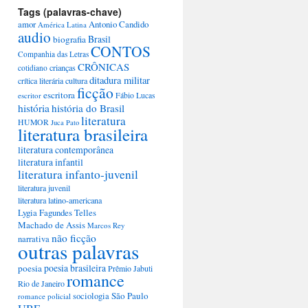
Tags (palavras-chave)
amor
Antonio Candido
América Latina
audio
Brasil
biografia
CONTOS
Companhia das Letras
CRÔNICAS
crianças
cotidiano
ditadura militar
crítica literária
cultura
ficção
escritora
escritor
Fábio Lucas
história
história do Brasil
literatura
HUMOR
Juca Pato
literatura brasileira
literatura contemporânea
literatura infantil
literatura infanto-juvenil
literatura juvenil
literatura latino-americana
Lygia Fagundes Telles
Machado de Assis
Marcos Rey
não ficção
narrativa
outras palavras
poesia brasileira
poesia
Prêmio Jabuti
romance
Rio de Janeiro
São Paulo
sociologia
romance policial