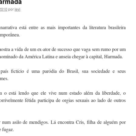
Harmada
 2010
por
levi
narrativa está entre as mais importantes da literatura brasileira
emporânea.
ostra a vida de um ex-ator de sucesso que vaga sem rumo por um
nominado da América Latina e anseia chegar à capital, Harmada.
 país fictício é uma paródia do Brasil, sua sociedade e seus
umes.
 o está lendo que ele vive num estado além da liberdade, o
rrivelmente fétida participa de orgias sexuais ao lado de outros
r num asilo de mendigos. Lá encontra Cris, filha de alguém por
e fugaz.