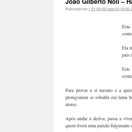
João Gilberto Noll – 
Publicado em
1 01-03:00 maio 01-03:00
Esta 
cont
Ela m
país 
Este
cost
Para provar a si mesmo e a quem
protagonista se esbalda em lama ho
atores.
Após andar á deriva, passa a vive
quem tivera uma paixão fulgurante 