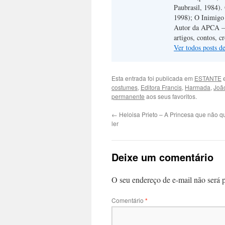
Paubrasil, 1984).
1998); O Inimigo
Autor da APCA – A
artigos, contos, c
Ver todos posts d
Esta entrada foi publicada em
ESTANTE
e
costumes
,
Editora Francis
,
Harmada
,
João
permanente
aos seus favoritos.
←
Heloisa Prieto – A Princesa que não q
ler
Deixe um comentário
O seu endereço de e-mail não será 
Comentário
*