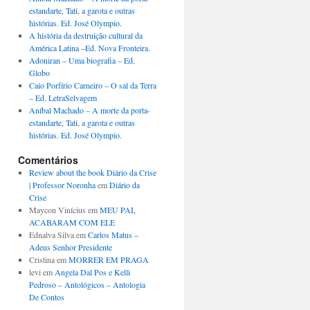
estandarte, Tati, a garota e outras
histórias. Ed. José Olympio.
A história da destruição cultural da
América Latina –Ed. Nova Fronteira.
Adoniran – Uma biografia – Ed.
Globo
Caio Porfírio Carneiro – O sal da Terra
– Ed. LetraSelvagem
Aníbal Machado – A morte da porta-
estandarte, Tati, a garota e outras
histórias. Ed. José Olympio.
Comentários
Review about the book Diário da Crise
| Professor Noronha
em
Diário da
Crise
Maycon Vinícius
em
MEU PAI,
ACABARAM COM ELE
Ednalva Silva
em
Carlos Matus –
Adeus Senhor Presidente
Cristina
em
MORRER EM PRAGA
levi
em
Angela Dal Pos e Kelli
Pedroso – Antológicos – Antologia
De Contos