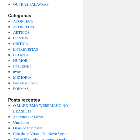
OUTRAS PALAVRAS
Categorias
ACONTECE
ACONTECEU
ARTIGOS
CONTOS
CRÍTICA
ENTREVISTAS
ESTANTE
HUMOR
INTERNET
livros
MEMÓRIA
Não classificado
POEMAS
Posts recentes
O MARXISMO WEBERIANO NO
BRASIL 13
As tranças de Isabel
Uma fome
Oásis de Curimataú
Calçada de Verso – Ed. Novo Verso
Aníbal Machado – A morte da porta-